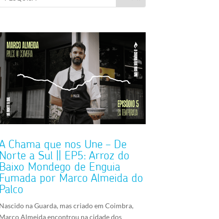
A Chama que nos Une – De
Norte a Sul || EP5: Arroz do
Baixo Mondego de Enguia
Fumada por Marco Almeida do
Palco
Nascido na Guarda, mas criado em Coimbra,
Marco Almeida encontrou na cidade dos