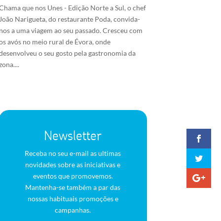
Chama que nos Unes - Edição Norte a Sul, o chef
João Narigueta, do restaurante Poda, convida-
nos a uma viagem ao seu passado. Cresceu com
os avós no meio rural de Évora, onde
desenvolveu o seu gosto pela gastronomia da
zona....
Newsletter
Receba no seu e-mail as ultimas
novidades sobre as iniciativas e
eventos que promovemos.
Mantenha-se também a par das
nossas habituais promoções e
campanhas.