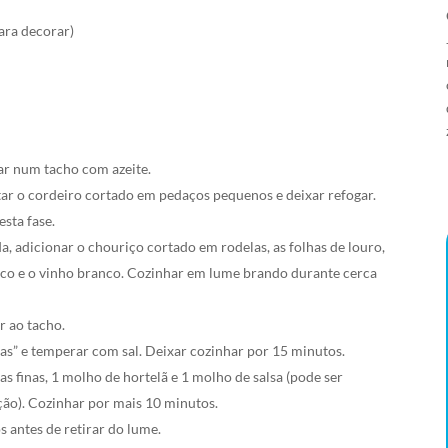
ara decorar)
gar num tacho com azeite.
tar o cordeiro cortado em pedaços pequenos e deixar refogar.
esta fase.
, adicionar o chouriço cortado em rodelas, as folhas de louro,
rco e o vinho branco. Cozinhar em lume brando durante cerca
r ao tacho.
as” e temperar com sal. Deixar cozinhar por 15 minutos.
s finas, 1 molho de hortelã e 1 molho de salsa (pode ser
ção). Cozinhar por mais 10 minutos.
s antes de retirar do lume.