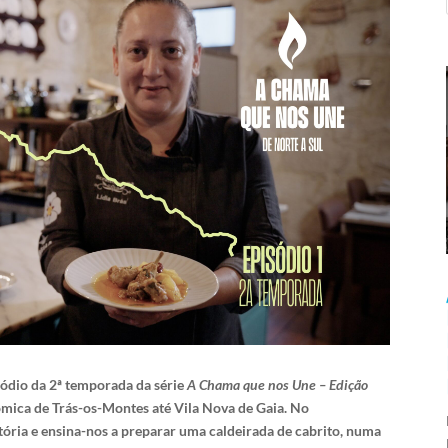
sódio da 2ª temporada da série
A Chama que nos Une – Edição
ómica de Trás-os-Montes até Vila Nova de Gaia. No
stória e ensina-nos a preparar uma caldeirada de cabrito, numa