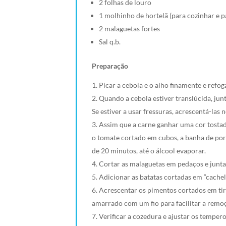
2 folhas de louro
1 molhinho de hortelã (para cozinhar e p
2 malaguetas fortes
Sal q.b.
Preparação
Picar a cebola e o alho finamente e refo
Quando a cebola estiver translúcida, jun
Se estiver a usar fressuras, acrescentá-las n
Assim que a carne ganhar uma cor tostada
o tomate cortado em cubos, a banha de po
de 20 minutos, até o álcool evaporar.
Cortar as malaguetas em pedaços e junta
Adicionar as batatas cortadas em “cachel
Acrescentar os pimentos cortados em tira
amarrado com um fio para facilitar a remo
Verificar a cozedura e ajustar os tempero