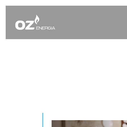
A CHAMA QUE NOS 
CORDEIRO POR LÍ
by
kitchenette
|
Fev 22, 2025
|
noticias