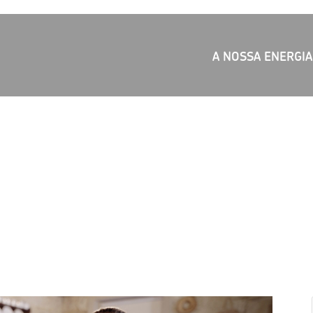
A NOSSA ENERGIA
UNE – DE NORTE A SUL || EP
DIA BRÁS DO STRAMUNTANA