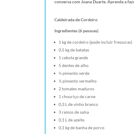
conversa com Joana Duarte. Aprenda a faze
Caldeirada de Cordeiro
Ingredientes (6 pessoas)
1 kg de cordeiro (pode incluir fressuras)
0,5 kg de batatas
1 cebola grande
5 dentes de alho
½ pimento verde
½ pimento vermelho
2 tomates maduros
1 chouriço de carne
0,3 L de vinho branco
3 ramos de salsa
0,1 L de azeite
0,1 kg de banha de porco