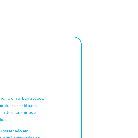
ropano em urbanizações,
iliares e edifícios
agem dos consumos é
dual.
é armazenado em
s, semi-enterrados ou