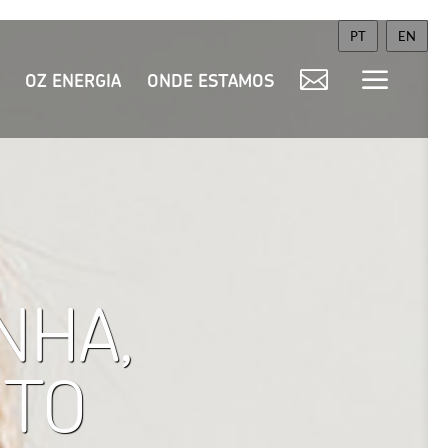
PT
EN
OZ ENERGIA
ONDE ESTAMOS
NHA,
NTO